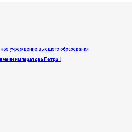
ьное учреждение высшего образования
имени императора Петра I