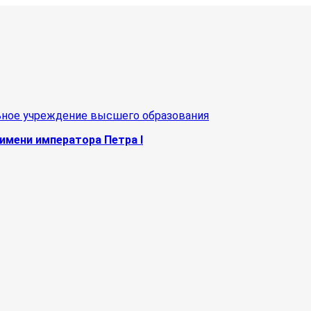
ьное учреждение высшего образования
имени императора Петра I